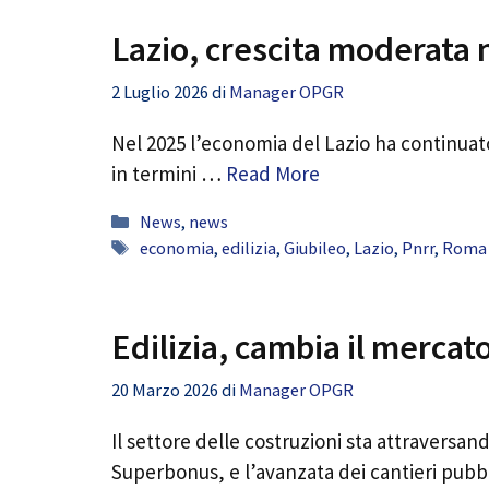
Lazio, crescita moderata 
2 Luglio 2026
di
Manager OPGR
Nel 2025 l’economia del Lazio ha continuat
in termini …
Read More
Categorie
News
,
news
Tag
economia
,
edilizia
,
Giubileo
,
Lazio
,
Pnrr
,
Roma 
Edilizia, cambia il merca
20 Marzo 2026
di
Manager OPGR
Il settore delle costruzioni sta attraversa
Superbonus, e l’avanzata dei cantieri pubb