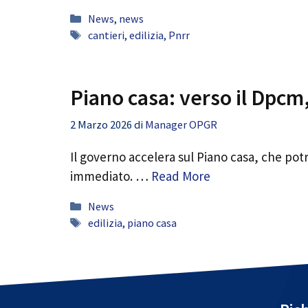
Categorie
News
,
news
Tag
cantieri
,
edilizia
,
Pnrr
Piano casa: verso il Dpcm,
2 Marzo 2026
di
Manager OPGR
Il governo accelera sul Piano casa, che pot
immediato. …
Read More
Categorie
News
Tag
edilizia
,
piano casa