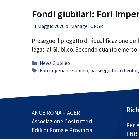
Fondi giubilari: Fori Impe
11 Maggio 2026
di
Manager OPGR
Prosegue il progetto di riqualificazione dell
legati al Giubileo. Secondo quanto emers
Categorie
News Giubileo
Tag
Fori imperiali
,
Giubileo
,
passeggiata archeolog
Rich
ANCE ROMA – ACER
Associazione Costruttori
Per e
Edili di Roma e Provincia
PNR