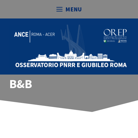
Vai
MENU
al
contenuto
B&B