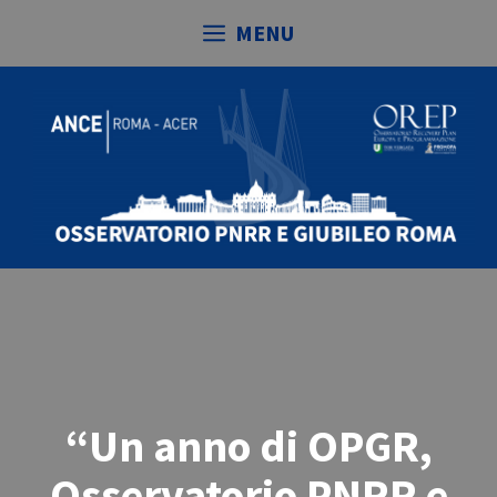
Vai
MENU
al
contenuto
“Un anno di OPGR,
Osservatorio PNRR e