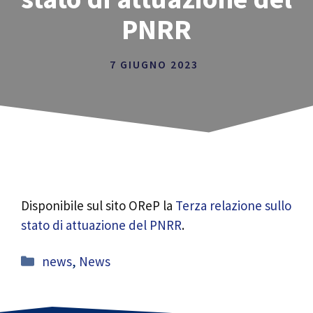
PNRR
7 GIUGNO 2023
Disponibile sul sito OReP la
Terza relazione sullo
stato di attuazione del PNRR
.
Categorie
news
,
News