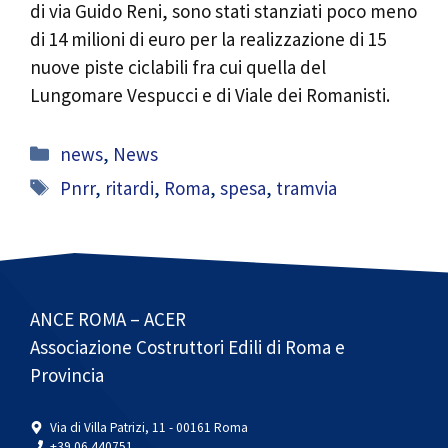
di via Guido Reni, sono stati stanziati poco meno
di 14 milioni di euro per la realizzazione di 15
nuove piste ciclabili fra cui quella del
Lungomare Vespucci e di Viale dei Romanisti.
Categorie
news
,
News
Tag
Pnrr
,
ritardi
,
Roma
,
spesa
,
tramvia
ANCE ROMA – ACER
Associazione Costruttori Edili di Roma e
Provincia
Via di Villa Patrizi, 11 - 00161 Roma
+39 06 440751