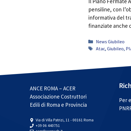
Il Piano Fermate A
pensiline, con l’o
informativa del tr
finanziate anche c
Categorie
News Giubileo
Tag
Atac
,
Giubileo
,
PI
Rich
ANCE ROMA – ACER
Associazione Costruttori
Per e
Edili di Roma e Provincia
PNR
Via di Villa Patrizi, 11 - 00161 Roma
+39 06 440751