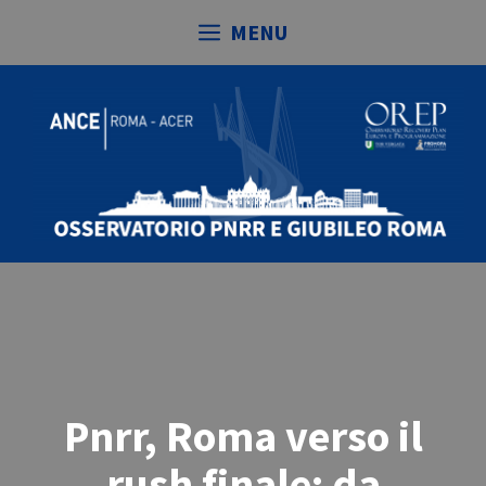
Vai
MENU
al
contenuto
Pnrr, Roma verso il
rush finale: da