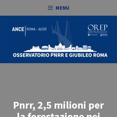
Vai
MENU
al
contenuto
Pnrr, 2,5 milioni per
la forestazione nei