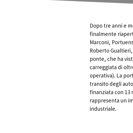
Dopo tre anni e m
finalmente riaperto
Marconi, Portuense
Roberto Gualtieri, 
ponte, che ha vist
carreggiata di olt
operativa). La po
transito degli aut
finanziata con 13 m
rappresenta un imp
industriale.