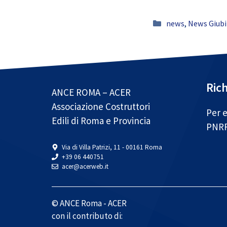
Categorie
news
,
News Giubi
Rich
ANCE ROMA – ACER
Associazione Costruttori
Per e
Edili di Roma e Provincia
PNR
Via di Villa Patrizi, 11 - 00161 Roma
+39 06 440751
acer@acerweb.it
© ANCE Roma - ACER
con il contributo di: