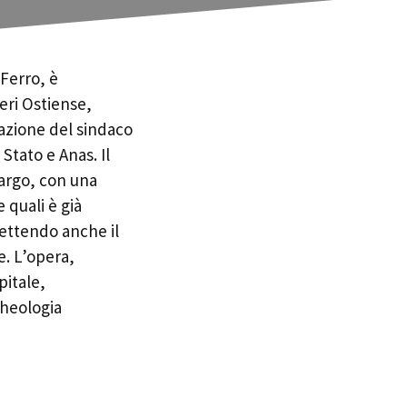
Ferro, è
ieri Ostiense,
pazione del sindaco
 Stato e Anas. Il
largo, con una
 quali è già
mettendo anche il
e. L’opera,
pitale,
cheologia