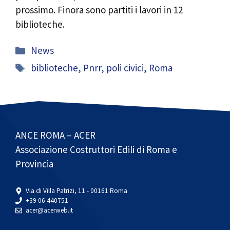
prossimo. Finora sono partiti i lavori in 12
biblioteche.
Categorie
News
Tag
biblioteche
,
Pnrr
,
poli civici
,
Roma
ANCE ROMA – ACER
Associazione Costruttori Edili di Roma e
Provincia
Via di Villa Patrizi, 11 - 00161 Roma
+39 06 440751
acer@acerweb.it