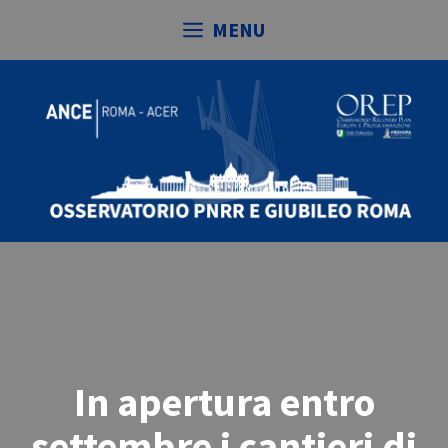
Vai
MENU
al
contenuto
In apertura entro
settembre i cantieri di