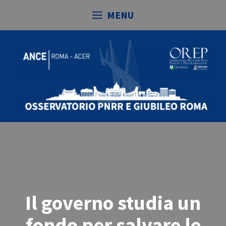
Vai
MENU
al
contenuto
Il governo studia un
fondo per salvare le