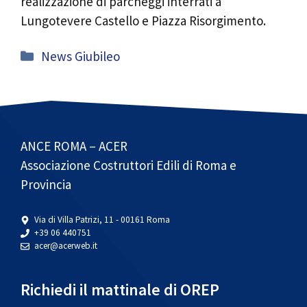
realizzazione di parcheggi interrati a
Lungotevere Castello e Piazza Risorgimento.
Categorie
News Giubileo
ANCE ROMA – ACER
Associazione Costruttori Edili di Roma e
Provincia
Via di Villa Patrizi, 11 - 00161 Roma
+39 06 440751
acer@acerweb.it
Richiedi il mattinale di OREP