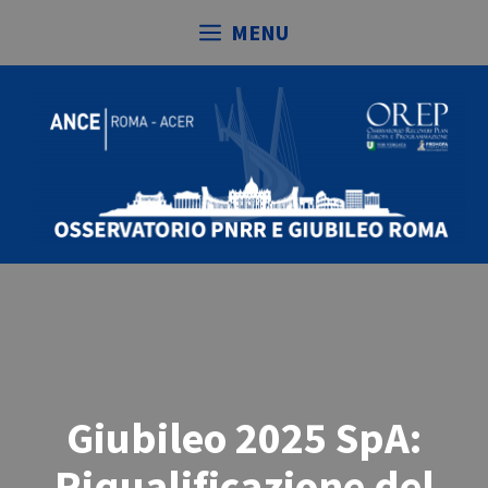
Vai
MENU
al
contenuto
Giubileo 2025 SpA:
Riqualificazione del